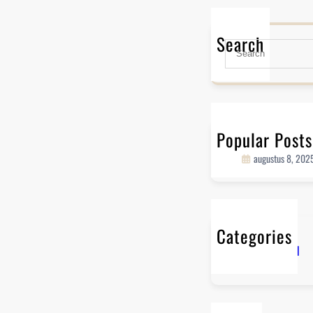
Search
S
e
a
r
c
h
Popular Posts
Hello world!
augustus 8, 202
Categories
Uncategorized